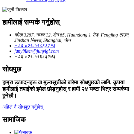
हामीलाई सम्पर्क गर्नुहोस्
कोठा 3267, नम्बर 12, लेन 65, Huandong 1 रोड, Fengjing टाउन,
Jinshan जिल्ला, Shanghai, चीन
+८६ ०२१-५१८६३२१६
junyifilter@junyigl.com
+८६ ०२१-५१६८६२७६
सोधपुछ
हाम्रा उत्पादनहरू वा मूल्यसूचीको बारेमा सोधपुछको लागि, कृपया
हामीलाई तपाईंको इमेल छोड्नुहोस् र हामी २४ घण्टा भित्र सम्पर्कमा
हुनेछौं।
अहिले नै सोधपुछ गर्नुहोस्
सामाजिक