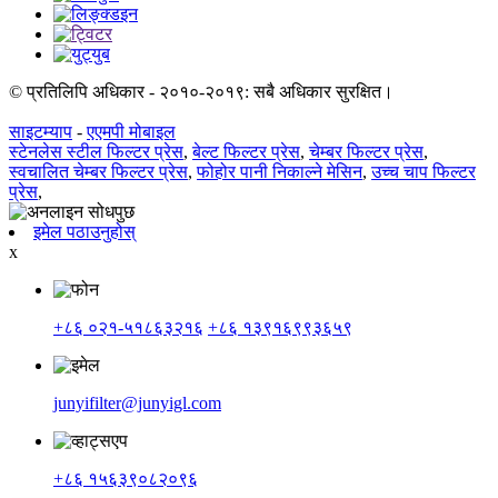
© प्रतिलिपि अधिकार - २०१०-२०१९: सबै अधिकार सुरक्षित।
साइटम्याप
-
एएमपी मोबाइल
स्टेनलेस स्टील फिल्टर प्रेस
,
बेल्ट फिल्टर प्रेस
,
चेम्बर फिल्टर प्रेस
,
स्वचालित चेम्बर फिल्टर प्रेस
,
फोहोर पानी निकाल्ने मेसिन
,
उच्च चाप फिल्टर
प्रेस
,
इमेल पठाउनुहोस्
x
+८६ ०२१-५१८६३२१६
+८६ १३९१६९९३६५९
junyifilter@junyigl.com
+८६ १५६३९०८२०९६