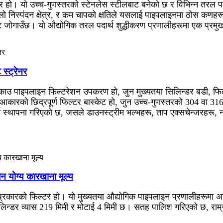
टर हो। यो उच्च-गुणस्तरको स्टेनलेस स्टीलबाट बनेको छ र विभिन्न तरल पद
ूलो निस्पंदन क्षेत्र, र कम चापको क्षतिले यसलाई पाइपलाइनमा ठोस कणहरूल
ोगाउँछ। यो औद्योगिक तरल पदार्थ शुद्धीकरण प्रणालीहरूमा एक प्रमु
स्ट्रेनर
ाउ पाइपलाइन फिल्टरेशन उपकरण हो, जुन मुख्यतया सिलिन्डर बडी, फिल्टर
तो आकारको छिद्रपूर्ण फिल्टर बास्केट हो, जुन उच्च-गुणस्तरको 304 वा 
्न स्थापना गरिएको छ, जसले डाउनस्ट्रीम भल्भहरू, ताप एक्सचेन्जरहरू
न योग्य कारखाना मूल्य
्रकारको फिल्टर हो। यो मुख्यतया औद्योगिक पाइपलाइन प्रणालीहरूमा अशुद
िन्डर व्यास 219 मिमी र मोटाई 4 मिमी छ। सतह पालिश गरिएको छ, राम्रो 